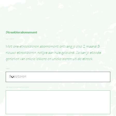
Streekbierabonnement
Prijs
Vanaf
€ 80,00
Met ons streekbieren abonnement ontvang je elke 2 maand 8
nieuwe streekbieren, netjes aan huis geleverd. Zo kan je steeds
genieten van enkele lekkere en unieke bieren uit de streek.
Looptijd
Vanaf wanneer wil je je abonnement laten starten?
Tot
500
tekens.