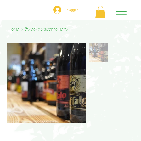
Inloggen
Home
>
Streekbierabonnement