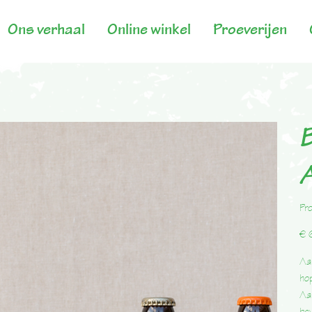
Ons verhaal
Online winkel
Proeverijen
B
A
Pr
Prijs
€ 
Aal
hop
Aal