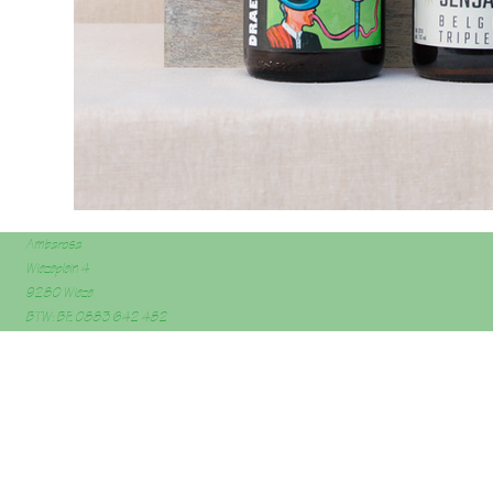
Ambarosa
Wiezeplein 4
9280 Wieze
BTW: BE 0883 642 482