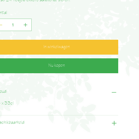
at 24 flesjes lekkere aalsterse bieren.
ntal
In winkelwagen
Nu kopen
houd
 x 33cl
schikbaarheid