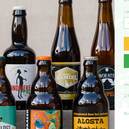
bev
Aa
In
24
Be