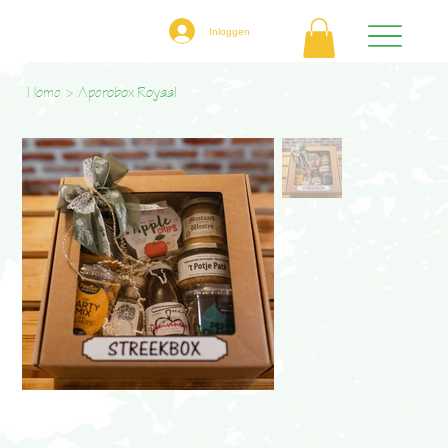
Inloggen
Home
>
Aperobox Royaal