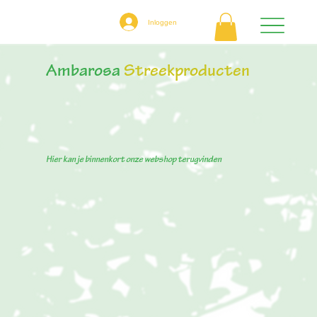
Inloggen
Ambarosa
Streekproducten
Hier kan je binnenkort onze webshop terugvinden